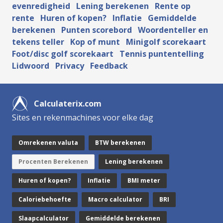
evenredigheid
Lening berekenen
Rente op
rente
Huren of kopen?
Inflatie
Gemiddelde
berekenen
Punten scorebord
Woordenteller en
tekens teller
Kop of munt
Minigolf scorekaart
Foot/disc golf scorekaart
Tennis puntentelling
Lidwoord
Privacy
Feedback
Calculaterix.com
Sites en rekenmachines voor elke dag
Omrekenen valuta
BTW berekenen
Procenten Berekenen
Lening berekenen
Huren of kopen?
Inflatie
BMI meter
Caloriebehoefte
Macro calculator
BRI
Slaapcalculator
Gemiddelde berekenen