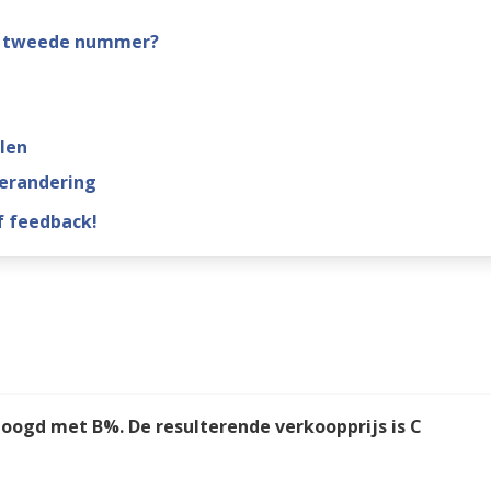
het tweede nummer?
len
verandering
 feedback!
rhoogd met B%. De resulterende verkoopprijs is C