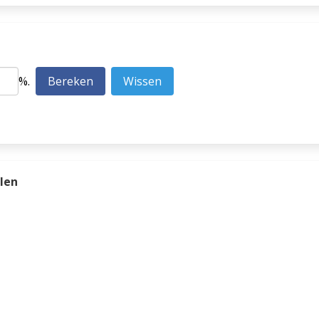
%.
len