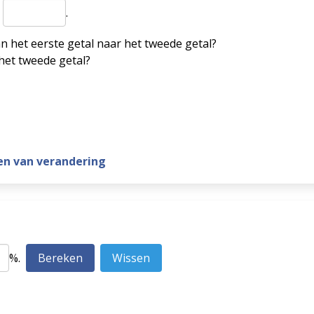
s
.
an het eerste getal naar het tweede getal?
 het tweede getal?
en van verandering
%.