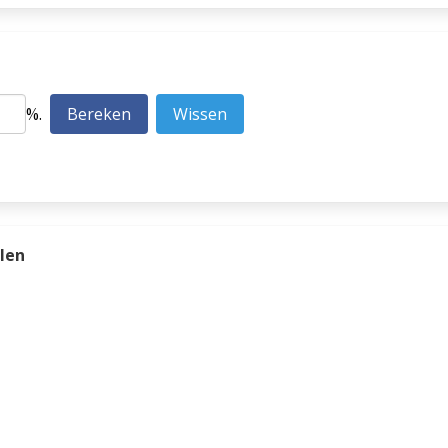
%.
len