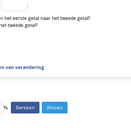
s
.
an het eerste getal naar het tweede getal?
 het tweede getal?
en van verandering
%.