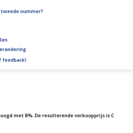
het tweede nummer?
len
verandering
 feedback!
rhoogd met B%. De resulterende verkoopprijs is C