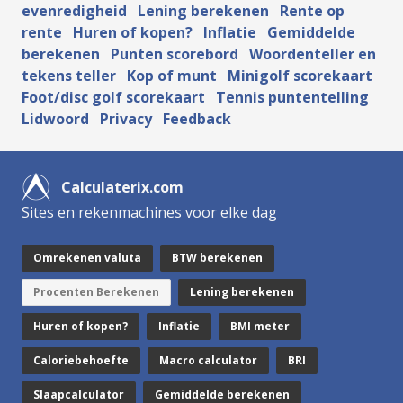
evenredigheid
Lening berekenen
Rente op
rente
Huren of kopen?
Inflatie
Gemiddelde
berekenen
Punten scorebord
Woordenteller en
tekens teller
Kop of munt
Minigolf scorekaart
Foot/disc golf scorekaart
Tennis puntentelling
Lidwoord
Privacy
Feedback
Calculaterix.com
Sites en rekenmachines voor elke dag
Omrekenen valuta
BTW berekenen
Procenten Berekenen
Lening berekenen
Huren of kopen?
Inflatie
BMI meter
Caloriebehoefte
Macro calculator
BRI
Slaapcalculator
Gemiddelde berekenen