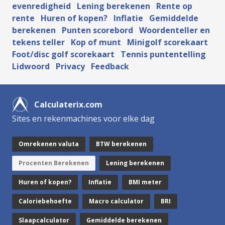
evenredigheid
Lening berekenen
Rente op
rente
Huren of kopen?
Inflatie
Gemiddelde
berekenen
Punten scorebord
Woordenteller en
tekens teller
Kop of munt
Minigolf scorekaart
Foot/disc golf scorekaart
Tennis puntentelling
Lidwoord
Privacy
Feedback
Calculaterix.com
Sites en rekenmachines voor elke dag
Omrekenen valuta
BTW berekenen
Procenten Berekenen
Lening berekenen
Huren of kopen?
Inflatie
BMI meter
Caloriebehoefte
Macro calculator
BRI
Slaapcalculator
Gemiddelde berekenen