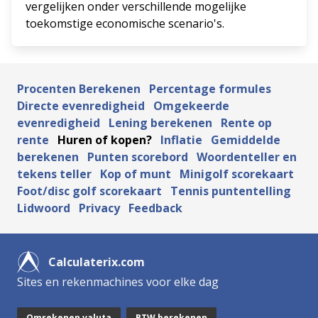
vergelijken onder verschillende mogelijke
toekomstige economische scenario's.
Procenten Berekenen
Percentage formules
Directe evenredigheid
Omgekeerde
evenredigheid
Lening berekenen
Rente op
rente
Huren of kopen?
Inflatie
Gemiddelde
berekenen
Punten scorebord
Woordenteller en
tekens teller
Kop of munt
Minigolf scorekaart
Foot/disc golf scorekaart
Tennis puntentelling
Lidwoord
Privacy
Feedback
Calculaterix.com
Sites en rekenmachines voor elke dag
Omrekenen valuta
BTW berekenen