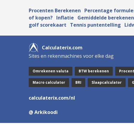
Procenten Berekenen
Percentage formule
of kopen?
Inflatie
Gemiddelde berekenen
golf scorekaart
Tennis puntentelling
Lid
Calculaterix.com
Sites en rekenmachines voor elke dag
Omrekenen valuta
BTW berekenen
Procen
Macro calculator
BRI
Slaapcalculator
calculaterix.com/nl
@ Arkikoodi