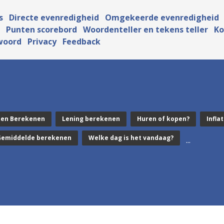
s
Directe evenredigheid
Omgekeerde evenredigheid
Punten scorebord
Woordenteller en tekens teller
Ko
woord
Privacy
Feedback
ten Berekenen
Lening berekenen
Huren of kopen?
Inflat
Gemiddelde berekenen
Welke dag is het vandaag?
...