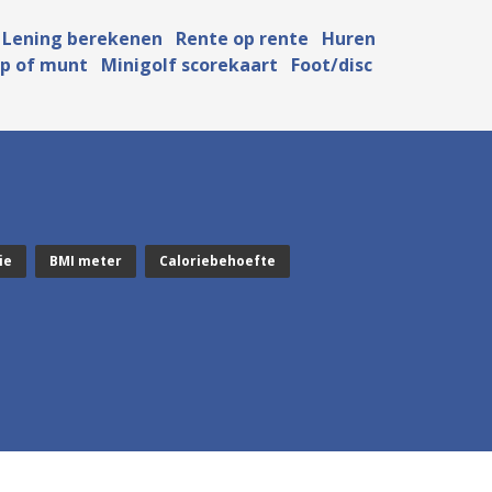
Lening berekenen
Rente op rente
Huren
p of munt
Minigolf scorekaart
Foot/disc
ie
BMI meter
Caloriebehoefte