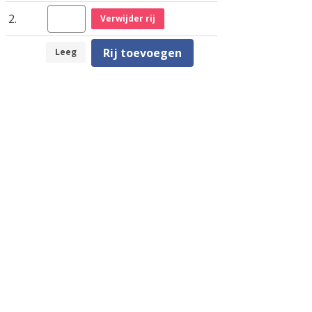
2.
Verwijder rij
Rij toevoegen
Leeg