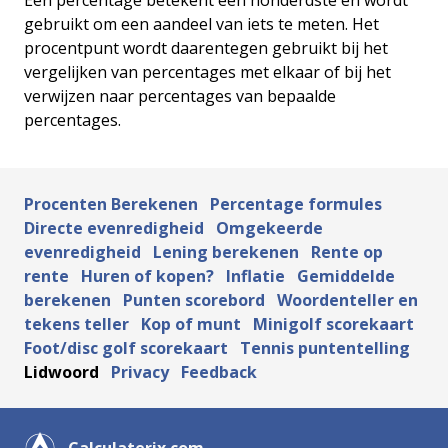
Een percentage betekent een honderdste en wordt
gebruikt om een aandeel van iets te meten. Het
procentpunt wordt daarentegen gebruikt bij het
vergelijken van percentages met elkaar of bij het
verwijzen naar percentages van bepaalde
percentages.
Procenten Berekenen
Percentage formules
Directe evenredigheid
Omgekeerde
evenredigheid
Lening berekenen
Rente op
rente
Huren of kopen?
Inflatie
Gemiddelde
berekenen
Punten scorebord
Woordenteller en
tekens teller
Kop of munt
Minigolf scorekaart
Foot/disc golf scorekaart
Tennis puntentelling
Lidwoord
Privacy
Feedback