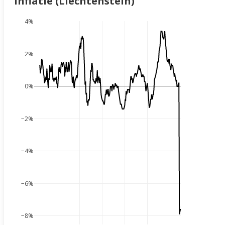
Inflatie (Liechtenstein)
4%
2%
0%
−2%
−4%
−6%
−8%