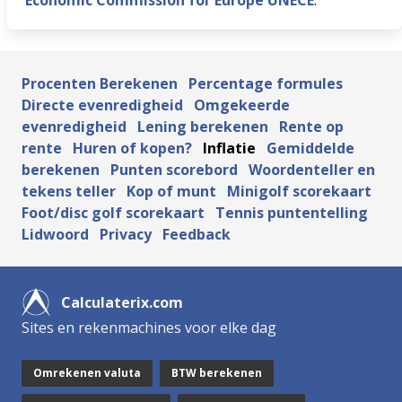
Economic Commission for Europe UNECE
.
Procenten Berekenen
Percentage formules
Directe evenredigheid
Omgekeerde
evenredigheid
Lening berekenen
Rente op
rente
Huren of kopen?
Inflatie
Gemiddelde
berekenen
Punten scorebord
Woordenteller en
tekens teller
Kop of munt
Minigolf scorekaart
Foot/disc golf scorekaart
Tennis puntentelling
Lidwoord
Privacy
Feedback
Calculaterix.com
Sites en rekenmachines voor elke dag
Omrekenen valuta
BTW berekenen