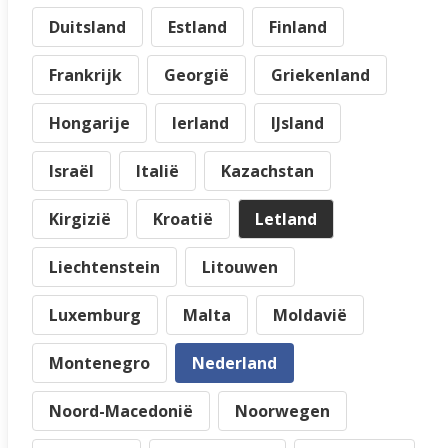
Duitsland
Estland
Finland
Frankrijk
Georgië
Griekenland
Hongarije
Ierland
IJsland
Israël
Italië
Kazachstan
Kirgizië
Kroatië
Letland
Liechtenstein
Litouwen
Luxemburg
Malta
Moldavië
Montenegro
Nederland
Noord-Macedonië
Noorwegen