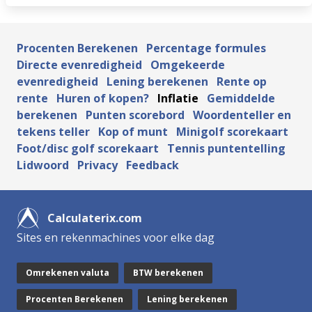
Procenten Berekenen
Percentage formules
Directe evenredigheid
Omgekeerde
evenredigheid
Lening berekenen
Rente op
rente
Huren of kopen?
Inflatie
Gemiddelde
berekenen
Punten scorebord
Woordenteller en
tekens teller
Kop of munt
Minigolf scorekaart
Foot/disc golf scorekaart
Tennis puntentelling
Lidwoord
Privacy
Feedback
Calculaterix.com
Sites en rekenmachines voor elke dag
Omrekenen valuta
BTW berekenen
Procenten Berekenen
Lening berekenen