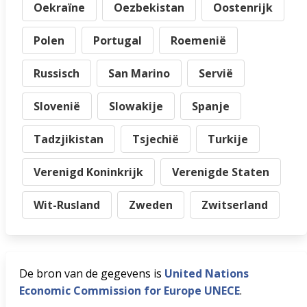
Oekraïne
Oezbekistan
Oostenrijk
Polen
Portugal
Roemenië
Russisch
San Marino
Servië
Slovenië
Slowakije
Spanje
Tadzjikistan
Tsjechië
Turkije
Verenigd Koninkrijk
Verenigde Staten
Wit-Rusland
Zweden
Zwitserland
De bron van de gegevens is
United Nations
Economic Commission for Europe UNECE
.