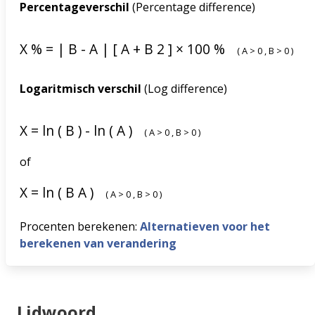
Percentageverschil
(Percentage difference)
X
%
=
|
B
-
A
|
[
A
+
B
2
]
×
100
%
(
A
>
0
,
B
>
0
)
Logaritmisch verschil
(Log difference)
X
=
ln
(
B
)
-
ln
(
A
)
(
A
>
0
,
B
>
0
)
of
X
=
ln
(
B
A
)
(
A
>
0
,
B
>
0
)
Procenten berekenen:
Alternatieven voor het
berekenen van verandering
Lidwoord