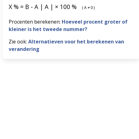
X
%
=
B
-
A
|
A
|
×
100
%
(
A
≠
0
)
Procenten berekenen:
Hoeveel procent groter of
kleiner is het tweede nummer?
Zie ook:
Alternatieven voor het berekenen van
verandering