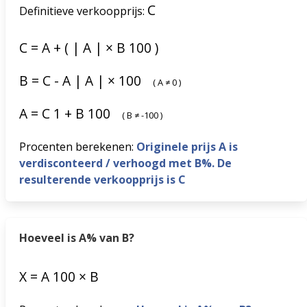
C
Definitieve verkoopprijs:
C
=
A
+
(
|
A
|
×
B
100
)
B
=
C
-
A
|
A
|
×
100
(
A
≠
0
)
A
=
C
1
+
B
100
(
B
≠
-100
)
Procenten berekenen:
Originele prijs A is
verdisconteerd / verhoogd met B%. De
resulterende verkoopprijs is C
Hoeveel is A% van B?
X
=
A
100
×
B