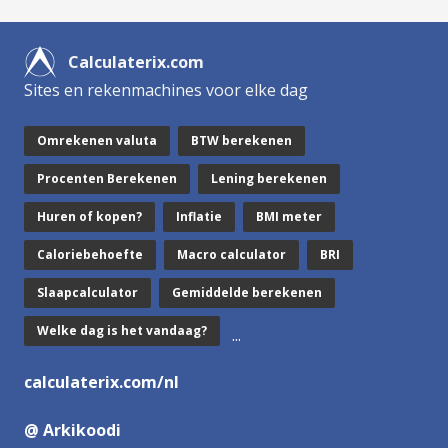
Calculaterix.com
Sites en rekenmachines voor elke dag
Omrekenen valuta
BTW berekenen
Procenten Berekenen
Lening berekenen
Huren of kopen?
Inflatie
BMI meter
Caloriebehoefte
Macro calculator
BRI
Slaapcalculator
Gemiddelde berekenen
Welke dag is het vandaag?
...
calculaterix.com/nl
@ Arkikoodi