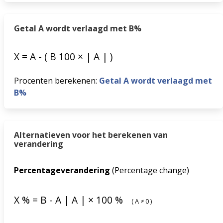
Getal A wordt verlaagd met B%
X
=
A
-
(
B
100
×
|
A
|
)
Procenten berekenen:
Getal A wordt verlaagd met
B%
Alternatieven voor het berekenen van
verandering
Percentageverandering
(Percentage change)
X
%
=
B
-
A
|
A
|
×
100
%
(
A
≠
0
)