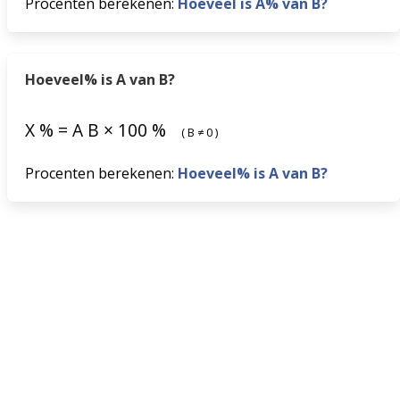
Procenten berekenen:
Hoeveel is A% van B?
Hoeveel% is A van B?
X
%
=
A
B
×
100
%
(
B
≠
0
)
Procenten berekenen:
Hoeveel% is A van B?