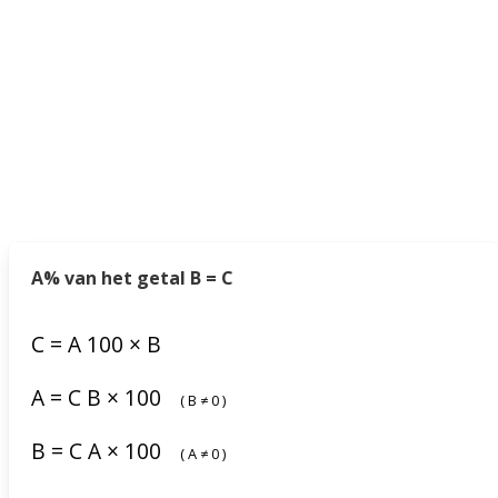
A% van het getal B = C
C
=
A
100
×
B
A
=
C
B
×
100
(
B
≠
0
)
B
=
C
A
×
100
(
A
≠
0
)