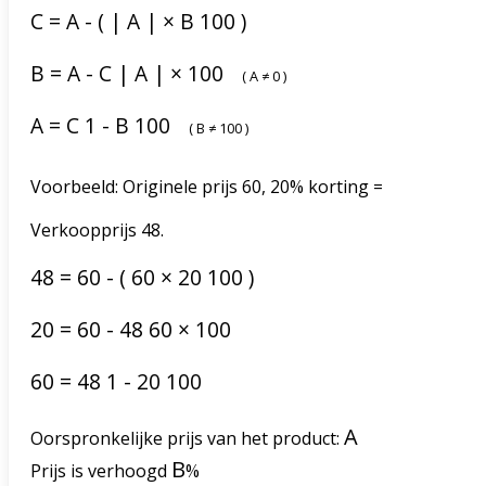
C
=
A
-
(
|
A
|
×
B
100
)
B
=
A
-
C
|
A
|
×
100
(
A
≠
0
)
A
=
C
1
-
B
100
(
B
≠
100
)
Voorbeeld: Originele prijs 60, 20% korting =
Verkoopprijs 48.
48
=
60
-
(
60
×
20
100
)
20
=
60
-
48
60
×
100
60
=
48
1
-
20
100
A
Oorspronkelijke prijs van het product:
B
Prijs is verhoogd
%